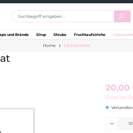
aps und Brände
Sirup
Shrubs
Fruchtaufstriche
Likörprob
Home
Likörproben
at
20,00
Preise inkl. 
Versandkos
Produkt