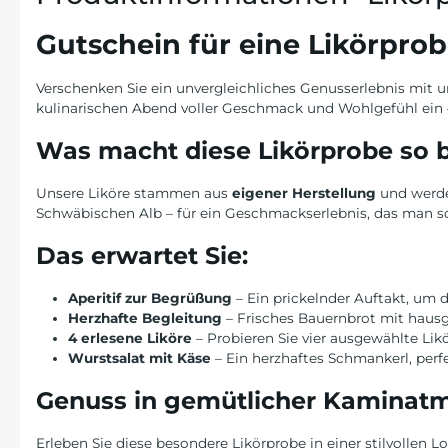
Gutschein für eine Likörpr
Verschenken Sie ein unvergleichliches Genusserlebnis mit
kulinarischen Abend voller Geschmack und Wohlgefühl ein 
Was macht diese Likörprobe so 
Unsere Liköre stammen aus
eigener Herstellung
und werd
Schwäbischen Alb – für ein Geschmackserlebnis, das man so 
Das erwartet Sie:
Aperitif zur Begrüßung
– Ein prickelnder Auftakt, um 
Herzhafte Begleitung
– Frisches Bauernbrot mit hau
4 erlesene Liköre
– Probieren Sie vier ausgewählte Likö
Wurstsalat mit Käse
– Ein herzhaftes Schmankerl, perf
Genuss in gemütlicher Kaminat
Erleben Sie diese besondere Likörprobe in einer stilvoll