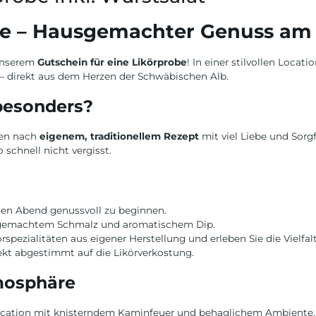
obe – Hausgemachter Genuss a
 unserem
Gutschein für eine Likörprobe
! In einer stilvollen Loca
– direkt aus dem Herzen der Schwäbischen Alb.
besonders?
en nach
eigenem, traditionellem Rezept
mit viel Liebe und Sorgf
schnell nicht vergisst.
den Abend genussvoll zu beginnen.
sgemachtem Schmalz und aromatischem Dip.
rspezialitäten aus eigener Herstellung und erleben Sie die Vielfal
ekt abgestimmt auf die Likörverkostung.
mosphäre
en Location mit knisterndem Kaminfeuer und behaglichem Ambient