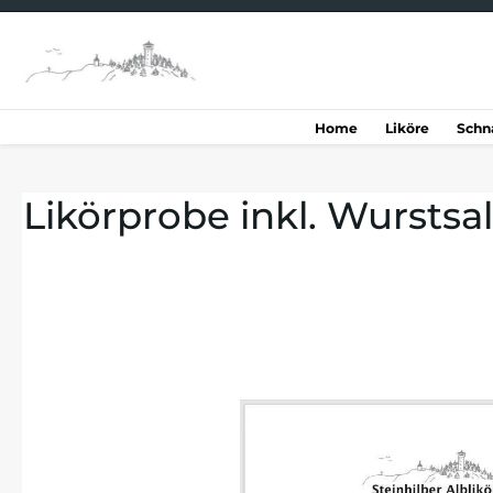
springen
Zur Hauptnavigation springen
Home
Liköre
Schn
Likörprobe inkl. Wurstsal
Bildergalerie überspringen