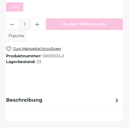
0,35
Produkt Anzahl: Gib den gewünschten 
In den Warenkorb
Flasche
Zum Merkzettel hinzufügen
Produktnummer:
SW10024.2
Lagerbestand:
23
Beschreibung