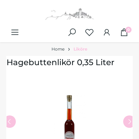
alt springen
0
Home
Liköre
Hagebuttenlikör 0,35 Liter
Bildergalerie überspringen