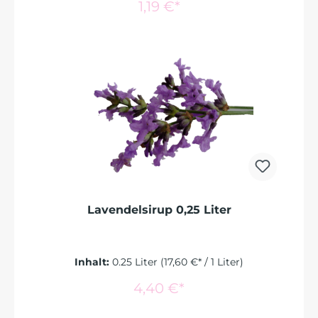
In den Warenkorb
1,19 €*
Lavendelsirup 0,25 Liter
Inhalt:
0.25 Liter
(17,60 €* / 1 Liter)
In den Warenkorb
4,40 €*