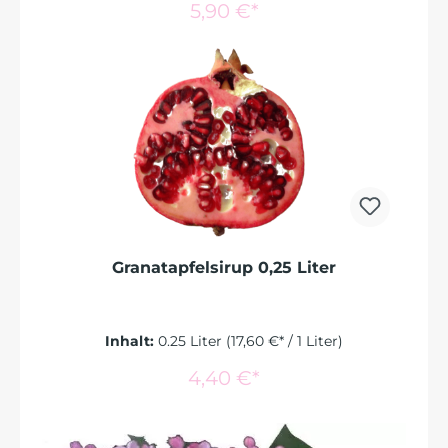
In den Warenkorb
5,90 €*
Granatapfelsirup 0,25 Liter
Inhalt:
0.25 Liter
(17,60 €* / 1 Liter)
In den Warenkorb
4,40 €*