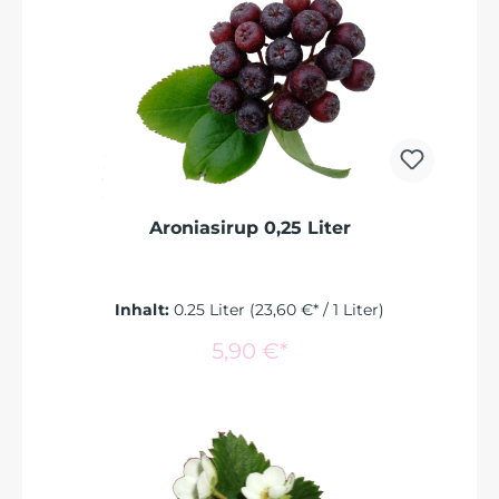
Aroniasirup 0,25 Liter
Inhalt:
0.25 Liter
(23,60 €* / 1 Liter)
In den Warenkorb
5,90 €*