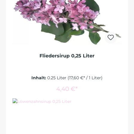
Fliedersirup 0,25 Liter
Inhalt:
0.25 Liter
(17,60 €* / 1 Liter)
In den Warenkorb
4,40 €*