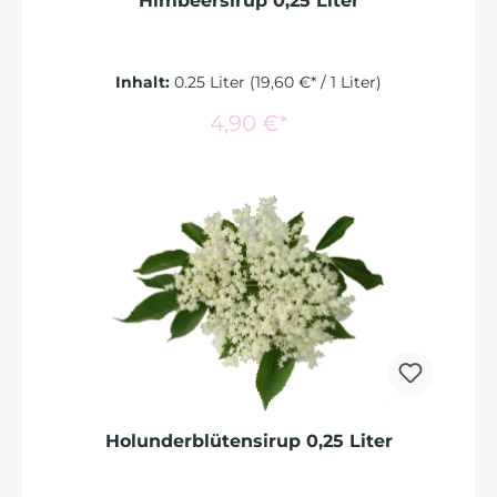
Himbeersirup 0,25 Liter
Inhalt:
0.25 Liter
(19,60 €* / 1 Liter)
In den Warenkorb
4,90 €*
Holunderblütensirup 0,25 Liter