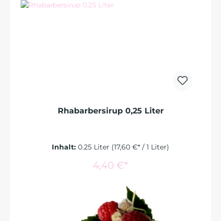
Rhabarbersirup 0,25 Liter
Inhalt:
0.25 Liter
(17,60 €* / 1 Liter)
In den Warenkorb
4,40 €*