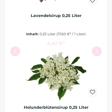
Lavendelsirup 0,25 Liter
Inhalt:
0.25 Liter
(17,60 €* / 1 Liter)
In den Warenkorb
4,40 €*
Holunderblütensirup 0,25 Liter