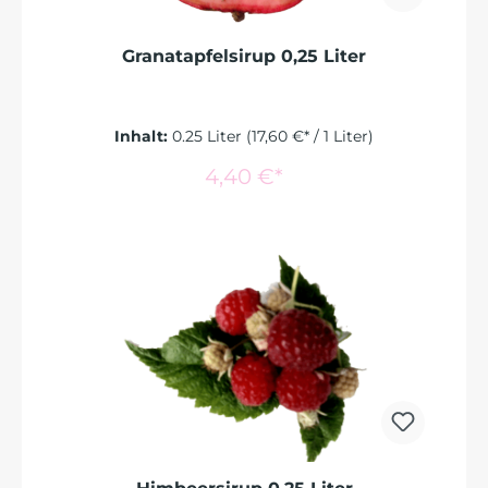
Granatapfelsirup 0,25 Liter
Inhalt:
0.25 Liter
(17,60 €* / 1 Liter)
In den Warenkorb
4,40 €*