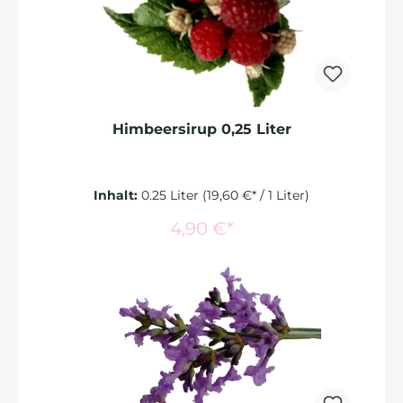
Himbeersirup 0,25 Liter
Inhalt:
0.25 Liter
(19,60 €* / 1 Liter)
In den Warenkorb
4,90 €*