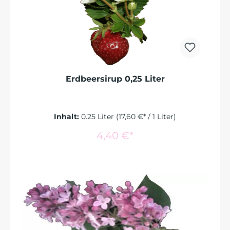
Erdbeersirup 0,25 Liter
Inhalt:
0.25 Liter
(17,60 €* / 1 Liter)
In den Warenkorb
4,40 €*