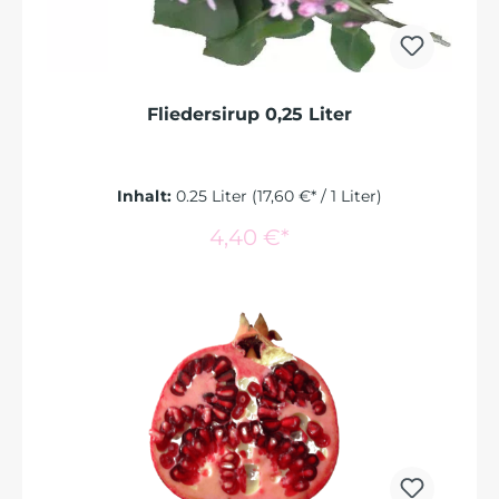
Fliedersirup 0,25 Liter
Inhalt:
0.25 Liter
(17,60 €* / 1 Liter)
In den Warenkorb
4,40 €*