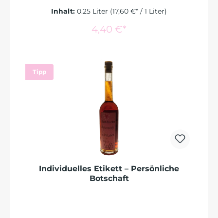
Inhalt:
0.25 Liter
(17,60 €* / 1 Liter)
In den Warenkorb
4,40 €*
Tipp
Individuelles Etikett – Persönliche
Botschaft