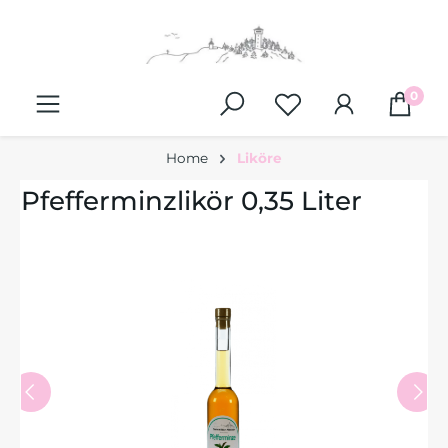
alt springen
0
Home
Liköre
Pfefferminzlikör 0,35 Liter
Bildergalerie überspringen