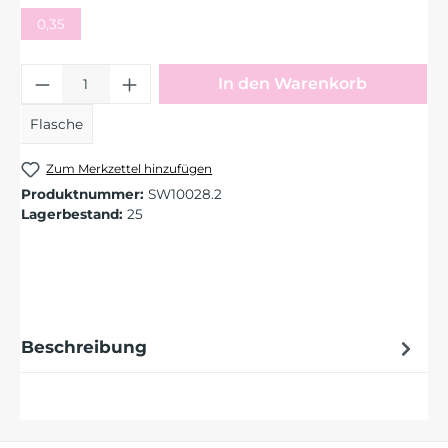
0,35
Produkt Anzahl: Gib den gewünschten 
In den Warenkorb
Flasche
Zum Merkzettel hinzufügen
Produktnummer:
SW10028.2
Lagerbestand:
25
Beschreibung